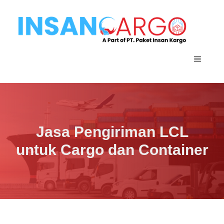
Langsung
ke
isi
MENU
Jasa Pengiriman LCL
untuk Cargo dan Container