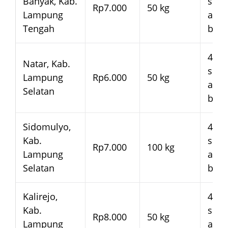
Banyak, Kab.
seja
Rp7.000
50 kg
Lampung
arm
Tengah
bera
4–7 
Natar, Kab.
seja
Lampung
Rp6.000
50 kg
arm
Selatan
bera
Sidomulyo,
4–7 
Kab.
seja
Rp7.000
100 kg
Lampung
arm
Selatan
bera
Kalirejo,
4–7 
Kab.
seja
Rp8.000
50 kg
Lampung
arm