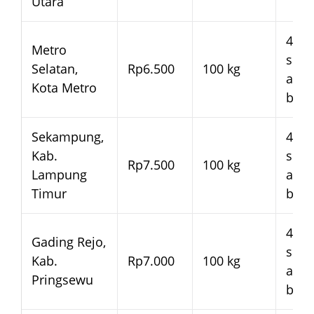
Utara
4–7 
Metro
seja
Selatan,
Rp6.500
100 kg
arm
Kota Metro
bera
Sekampung,
4–7 
Kab.
seja
Rp7.500
100 kg
Lampung
arm
Timur
bera
4–7 
Gading Rejo,
seja
Kab.
Rp7.000
100 kg
arm
Pringsewu
bera