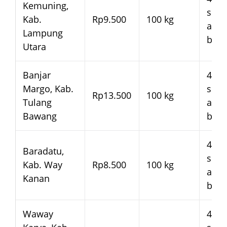
Kemuning,
seja
Kab.
Rp9.500
100 kg
arm
Lampung
bera
Utara
Banjar
4–7 
Margo, Kab.
seja
Rp13.500
100 kg
Tulang
arm
Bawang
bera
4–7 
Baradatu,
seja
Kab. Way
Rp8.500
100 kg
arm
Kanan
bera
Waway
4–7 