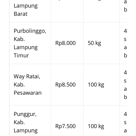
arm
Lampung
bera
Barat
Purbolinggo,
4–7 
Kab.
seja
Rp8.000
50 kg
Lampung
arm
Timur
bera
4–7 
Way Ratai,
seja
Kab.
Rp8.500
100 kg
arm
Pesawaran
bera
Punggur,
4–7 
Kab.
seja
Rp7.500
100 kg
Lampung
arm