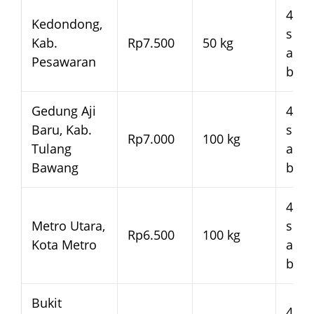
4–7 
Kedondong,
seja
Kab.
Rp7.500
50 kg
arm
Pesawaran
bera
Gedung Aji
4–7 
Baru, Kab.
seja
Rp7.000
100 kg
Tulang
arm
Bawang
bera
4–7 
Metro Utara,
seja
Rp6.500
100 kg
Kota Metro
arm
bera
Bukit
4–7 