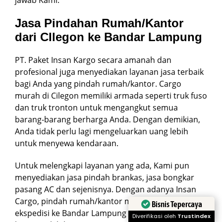
jawab Kami.
Jasa Pindahan Rumah/Kantor
dari CIlegon ke Bandar Lampung
PT. Paket Insan Kargo secara amanah dan
profesional juga menyediakan layanan jasa terbaik
bagi Anda yang pindah rumah/kantor. Cargo
murah di Cilegon memiliki armada seperti truk fuso
dan truk tronton untuk mengangkut semua
barang-barang berharga Anda. Dengan demikian,
Anda tidak perlu lagi mengeluarkan uang lebih
untuk menyewa kendaraan.
Untuk melengkapi layanan yang ada, Kami pun
menyediakan jasa pindah brankas, jasa bongkar
pasang AC dan sejenisnya. Dengan adanya Insan
Cargo, pindah rumah/kantor menggunakan
Bisnis Tepercaya
ekspedisi ke Bandar Lampung dari CIlegon bukan
Diverifikasi oleh
Trustindex