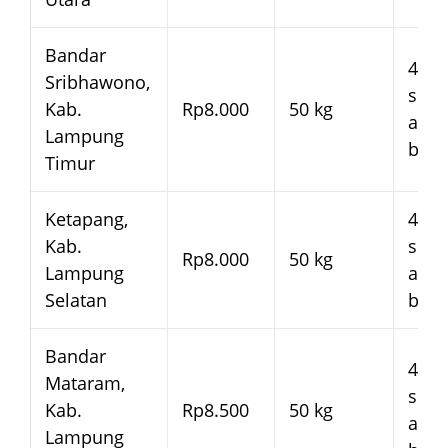
Bandar
4–7 
Sribhawono,
seja
Kab.
Rp8.000
50 kg
arm
Lampung
bera
Timur
Ketapang,
4–7 
Kab.
seja
Rp8.000
50 kg
Lampung
arm
Selatan
bera
Bandar
4–7 
Mataram,
seja
Kab.
Rp8.500
50 kg
arm
Lampung