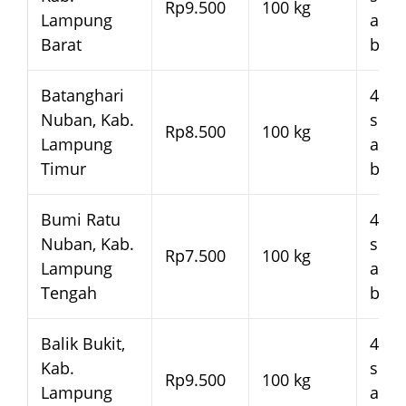
Rp9.500
100 kg
Lampung
arm
Barat
bera
Batanghari
4–7 
Nuban, Kab.
seja
Rp8.500
100 kg
Lampung
arm
Timur
bera
Bumi Ratu
4–7 
Nuban, Kab.
seja
Rp7.500
100 kg
Lampung
arm
Tengah
bera
Balik Bukit,
4–7 
Kab.
seja
Rp9.500
100 kg
Lampung
arm