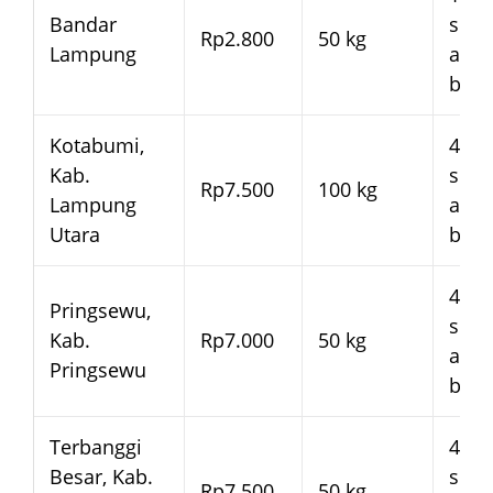
Bandar
seja
Rp2.800
50 kg
Lampung
arm
bera
Kotabumi,
4–7 
Kab.
seja
Rp7.500
100 kg
Lampung
arm
Utara
bera
4–7 
Pringsewu,
seja
Kab.
Rp7.000
50 kg
arm
Pringsewu
bera
Terbanggi
4–7 
Besar, Kab.
seja
Rp7.500
50 kg