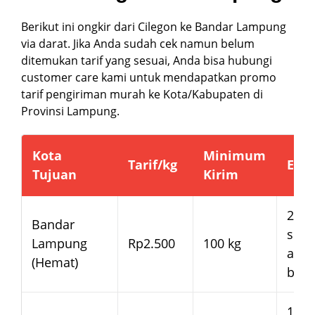
Berikut ini ongkir dari Cilegon ke Bandar Lampung
via darat. Jika Anda sudah cek namun belum
ditemukan tarif yang sesuai, Anda bisa hubungi
customer care kami untuk mendapatkan promo
tarif pengiriman murah ke Kota/Kabupaten di
Provinsi Lampung.
Kota
Minimum
Tarif/kg
Esti
Tujuan
Kirim
2–3 
Bandar
seja
Lampung
Rp2.500
100 kg
arm
(Hemat)
bera
1–2 