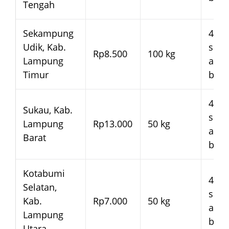
Tengah
Sekampung
4–7 
Udik, Kab.
seja
Rp8.500
100 kg
Lampung
arm
Timur
bera
4–7 
Sukau, Kab.
seja
Lampung
Rp13.000
50 kg
arm
Barat
bera
Kotabumi
4–7 
Selatan,
seja
Kab.
Rp7.000
50 kg
arm
Lampung
bera
Utara