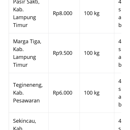
Pasir Sakti,
4–7 
Kab.
seja
Rp8.000
100 kg
Lampung
arm
Timur
bera
Marga Tiga,
4–7 
Kab.
seja
Rp9.500
100 kg
Lampung
arm
Timur
bera
4–7 
Tegineneng,
seja
Kab.
Rp6.000
100 kg
arm
Pesawaran
bera
Sekincau,
4–7 
Kab.
seja