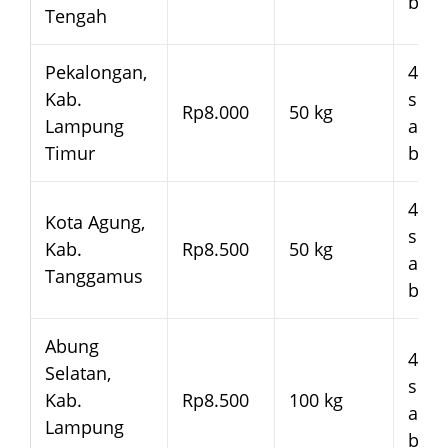
bera
Tengah
Pekalongan,
4–7 
Kab.
seja
Rp8.000
50 kg
Lampung
arm
Timur
bera
4–7 
Kota Agung,
seja
Kab.
Rp8.500
50 kg
arm
Tanggamus
bera
Abung
4–7 
Selatan,
seja
Kab.
Rp8.500
100 kg
arm
Lampung
bera