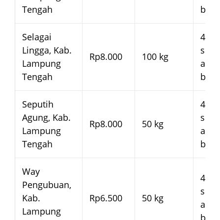
Tengah
bera
Selagai
4–7 
Lingga, Kab.
seja
Rp8.000
100 kg
Lampung
arm
Tengah
bera
Seputih
4–7 
Agung, Kab.
seja
Rp8.000
50 kg
Lampung
arm
Tengah
bera
Way
4–7 
Pengubuan,
seja
Kab.
Rp6.500
50 kg
arm
Lampung
bera