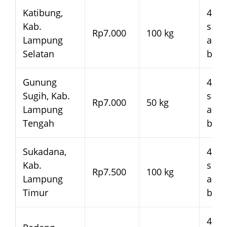
Katibung,
4–7 
Kab.
seja
Rp7.000
100 kg
Lampung
arm
Selatan
bera
Gunung
4–7 
Sugih, Kab.
seja
Rp7.000
50 kg
Lampung
arm
Tengah
bera
Sukadana,
4–7 
Kab.
seja
Rp7.500
100 kg
Lampung
arm
Timur
bera
4–7 