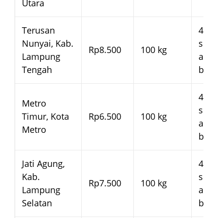
Utara
Terusan
4–7 
Nunyai, Kab.
seja
Rp8.500
100 kg
Lampung
arm
Tengah
bera
4–7 
Metro
seja
Timur, Kota
Rp6.500
100 kg
arm
Metro
bera
Jati Agung,
4–7 
Kab.
seja
Rp7.500
100 kg
Lampung
arm
Selatan
bera