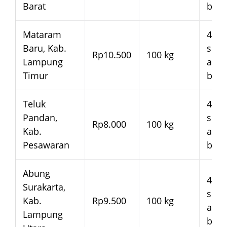
Barat
bera
Mataram
4–7 
Baru, Kab.
seja
Rp10.500
100 kg
Lampung
arm
Timur
bera
Teluk
4–7 
Pandan,
seja
Rp8.000
100 kg
Kab.
arm
Pesawaran
bera
Abung
4–7 
Surakarta,
seja
Kab.
Rp9.500
100 kg
arm
Lampung
bera