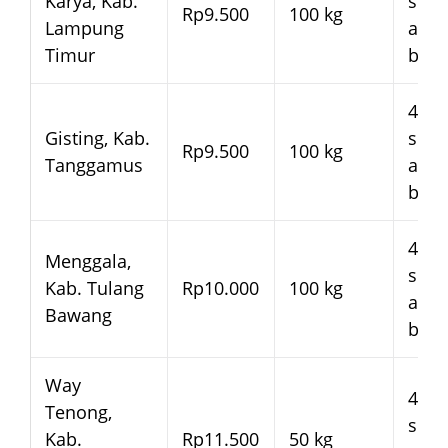
Karya, Kab.
seja
Rp9.500
100 kg
Lampung
arm
Timur
bera
4–7 
Gisting, Kab.
seja
Rp9.500
100 kg
Tanggamus
arm
bera
4–7 
Menggala,
seja
Kab. Tulang
Rp10.000
100 kg
arm
Bawang
bera
Way
4–7 
Tenong,
seja
Kab.
Rp11.500
50 kg