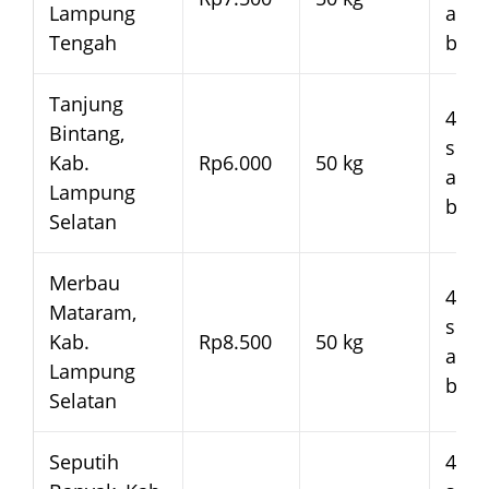
Lampung
arm
Tengah
bera
Tanjung
4–7 
Bintang,
seja
Kab.
Rp6.000
50 kg
arm
Lampung
bera
Selatan
Merbau
4–7 
Mataram,
seja
Kab.
Rp8.500
50 kg
arm
Lampung
bera
Selatan
Seputih
4–7 