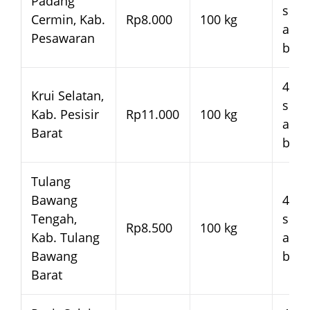
Padang
seja
Cermin, Kab.
Rp8.000
100 kg
arm
Pesawaran
bera
4–7 
Krui Selatan,
seja
Kab. Pesisir
Rp11.000
100 kg
arm
Barat
bera
Tulang
Bawang
4–7 
Tengah,
seja
Rp8.500
100 kg
Kab. Tulang
arm
Bawang
bera
Barat