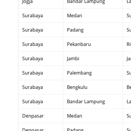
Jogja
Bandar Lampung
L
Surabaya
Medan
S
Surabaya
Padang
S
Surabaya
Pekanbaru
R
Surabaya
Jambi
J
Surabaya
Palembang
S
Surabaya
Bengkulu
B
Surabaya
Bandar Lampung
L
Denpasar
Medan
S
Denpasar
Padang
S