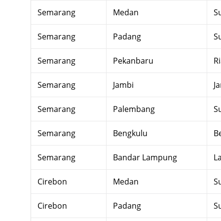
Semarang
Medan
S
Semarang
Padang
S
Semarang
Pekanbaru
R
Semarang
Jambi
J
Semarang
Palembang
S
Semarang
Bengkulu
B
Semarang
Bandar Lampung
L
Cirebon
Medan
S
Cirebon
Padang
S