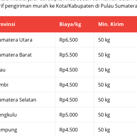
if pengiriman murah ke Kota/Kabupaten di Pulau Sumatera
rovinsi
Biaya/kg
Min. Kirim
umatera Utara
Rp6.500
50 kg
umatera Barat
Rp5.500
50 kg
iau
Rp4.500
50 kg
ambi
Rp4.500
50 kg
umatera Selatan
Rp4.500
50 kg
engkulu
Rp5.000
50 kg
ampung
Rp4.500
50 kg