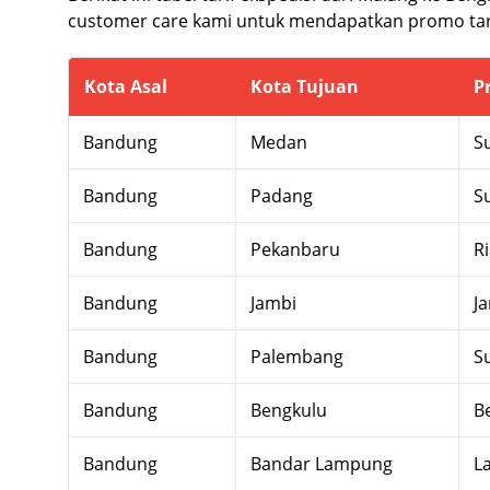
customer care kami untuk mendapatkan promo tar
Kota Asal
Kota Tujuan
P
Bandung
Medan
S
Bandung
Padang
S
Bandung
Pekanbaru
R
Bandung
Jambi
J
Bandung
Palembang
S
Bandung
Bengkulu
B
Bandung
Bandar Lampung
L