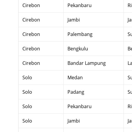
Cirebon
Pekanbaru
R
Cirebon
Jambi
J
Cirebon
Palembang
S
Cirebon
Bengkulu
B
Cirebon
Bandar Lampung
L
Solo
Medan
S
Solo
Padang
S
Solo
Pekanbaru
R
Solo
Jambi
J