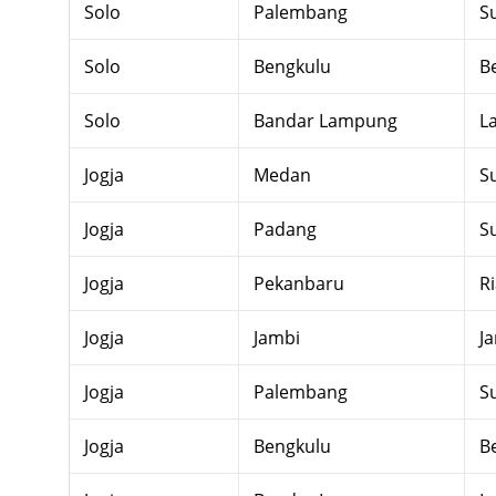
Solo
Palembang
S
Solo
Bengkulu
B
Solo
Bandar Lampung
L
Jogja
Medan
S
Jogja
Padang
S
Jogja
Pekanbaru
R
Jogja
Jambi
J
Jogja
Palembang
S
Jogja
Bengkulu
B