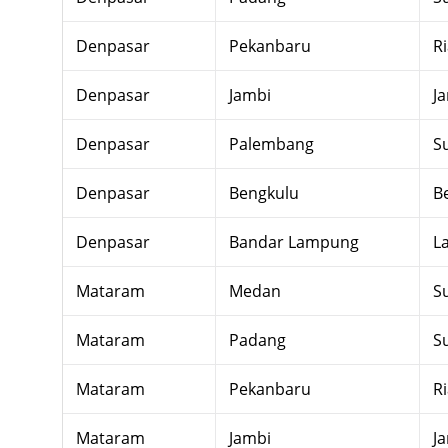
Denpasar
Pekanbaru
R
Denpasar
Jambi
J
Denpasar
Palembang
S
Denpasar
Bengkulu
B
Denpasar
Bandar Lampung
L
Mataram
Medan
S
Mataram
Padang
S
Mataram
Pekanbaru
R
Mataram
Jambi
J