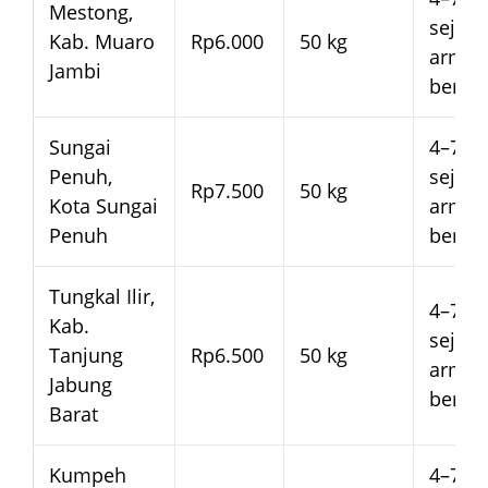
Mestong,
sejak
Kab. Muaro
Rp6.000
50 kg
arma
Jambi
beran
Sungai
4–7 ha
Penuh,
sejak
Rp7.500
50 kg
Kota Sungai
arma
Penuh
beran
Tungkal Ilir,
4–7 ha
Kab.
sejak
Tanjung
Rp6.500
50 kg
arma
Jabung
beran
Barat
Kumpeh
4–7 ha