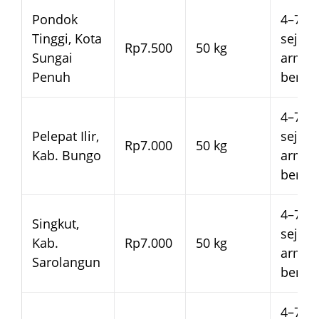
Pondok
4–7 ha
Tinggi, Kota
sejak
Rp7.500
50 kg
Sungai
arma
Penuh
beran
4–7 ha
Pelepat Ilir,
sejak
Rp7.000
50 kg
Kab. Bungo
arma
beran
4–7 ha
Singkut,
sejak
Kab.
Rp7.000
50 kg
arma
Sarolangun
beran
4–7 ha