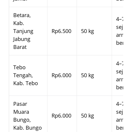
Betara,
4–7 ha
Kab.
sejak
Tanjung
Rp6.500
50 kg
arma
Jabung
beran
Barat
4–7 ha
Tebo
sejak
Tengah,
Rp6.000
50 kg
arma
Kab. Tebo
beran
Pasar
4–7 ha
Muara
sejak
Rp6.000
50 kg
Bungo,
arma
Kab. Bungo
beran