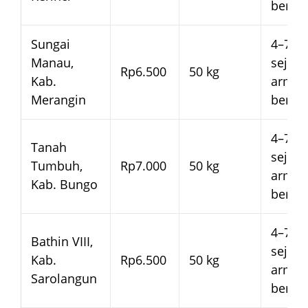
beran
Sungai
4–7 ha
Manau,
sejak
Rp6.500
50 kg
Kab.
arma
Merangin
beran
4–7 ha
Tanah
sejak
Tumbuh,
Rp7.000
50 kg
arma
Kab. Bungo
beran
4–7 ha
Bathin VIII,
sejak
Kab.
Rp6.500
50 kg
arma
Sarolangun
beran