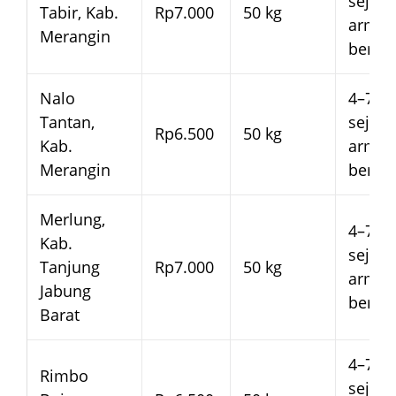
sejak
Tabir, Kab.
Rp7.000
50 kg
arma
Merangin
beran
Nalo
4–7 ha
Tantan,
sejak
Rp6.500
50 kg
Kab.
arma
Merangin
beran
Merlung,
4–7 ha
Kab.
sejak
Tanjung
Rp7.000
50 kg
arma
Jabung
beran
Barat
4–7 ha
Rimbo
sejak