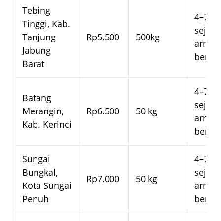
Tebing
4–7 ha
Tinggi, Kab.
sejak
Tanjung
Rp5.500
500kg
arma
Jabung
beran
Barat
4–7 ha
Batang
sejak
Merangin,
Rp6.500
50 kg
arma
Kab. Kerinci
beran
Sungai
4–7 ha
Bungkal,
sejak
Rp7.000
50 kg
Kota Sungai
arma
Penuh
beran