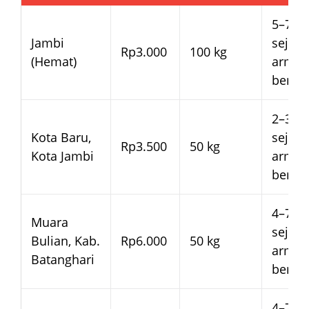
5–7 ha
Jambi
sejak
Rp3.000
100 kg
(Hemat)
arma
beran
2–3 ha
Kota Baru,
sejak
Rp3.500
50 kg
Kota Jambi
arma
beran
4–7 ha
Muara
sejak
Bulian, Kab.
Rp6.000
50 kg
arma
Batanghari
beran
4–7 ha