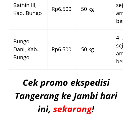
Bathin III,
sejak
Rp6.500
50 kg
Kab. Bungo
arma
beran
4–7 ha
Bungo
sejak
Dani, Kab.
Rp6.500
50 kg
arma
Bungo
beran
Cek promo ekspedisi
Tangerang ke Jambi hari
ini,
sekarang
!