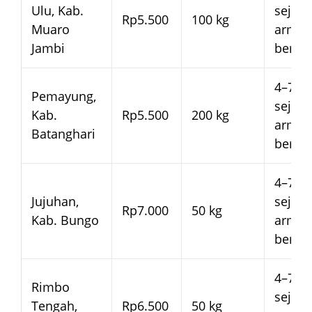
Ulu, Kab.
sejak
Rp5.500
100 kg
Muaro
arma
Jambi
beran
4–7 ha
Pemayung,
sejak
Kab.
Rp5.500
200 kg
arma
Batanghari
beran
4–7 ha
Jujuhan,
sejak
Rp7.000
50 kg
Kab. Bungo
arma
beran
4–7 ha
Rimbo
sejak
Tengah,
Rp6.500
50 kg