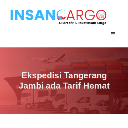
Langsung
ke
isi
MENU
Ekspedisi Tangerang
Jambi ada Tarif Hemat