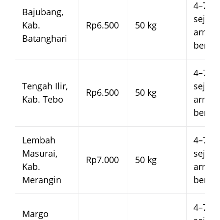
4–7 ha
Bajubang,
sejak
Kab.
Rp6.500
50 kg
arma
Batanghari
beran
4–7 ha
Tengah Ilir,
sejak
Rp6.500
50 kg
Kab. Tebo
arma
beran
Lembah
4–7 ha
Masurai,
sejak
Rp7.000
50 kg
Kab.
arma
Merangin
beran
4–7 ha
Margo