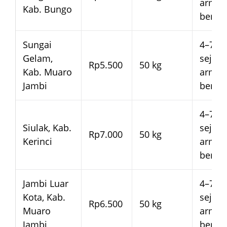
arma
Kab. Bungo
beran
Sungai
4–7 ha
Gelam,
sejak
Rp5.500
50 kg
Kab. Muaro
arma
Jambi
beran
4–7 ha
Siulak, Kab.
sejak
Rp7.000
50 kg
Kerinci
arma
beran
Jambi Luar
4–7 ha
Kota, Kab.
sejak
Rp6.500
50 kg
Muaro
arma
Jambi
beran