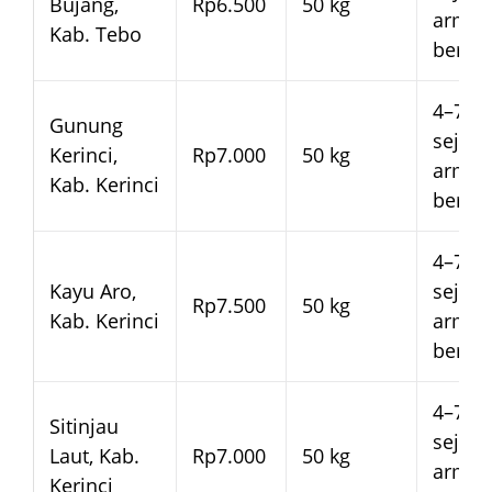
Bujang,
Rp6.500
50 kg
arma
Kab. Tebo
beran
4–7 ha
Gunung
sejak
Kerinci,
Rp7.000
50 kg
arma
Kab. Kerinci
beran
4–7 ha
Kayu Aro,
sejak
Rp7.500
50 kg
Kab. Kerinci
arma
beran
4–7 ha
Sitinjau
sejak
Laut, Kab.
Rp7.000
50 kg
arma
Kerinci