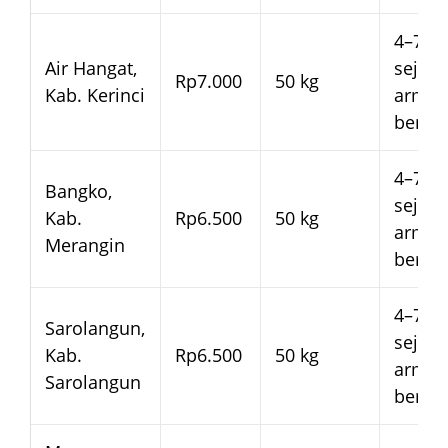
4–7 ha
Air Hangat,
sejak
Rp7.000
50 kg
Kab. Kerinci
arma
beran
4–7 ha
Bangko,
sejak
Kab.
Rp6.500
50 kg
arma
Merangin
beran
4–7 ha
Sarolangun,
sejak
Kab.
Rp6.500
50 kg
arma
Sarolangun
beran